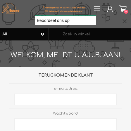
0
REGISTREREN
WELKOM, MELDT U A.U.B. AAN!
AANMELDEN
VERLANGLIJST
0
TERUGKOMENDE KLANT
E-mailadres:
Wachtwoord: