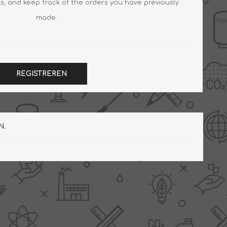
s, and keep track of the orders you have previously
made.
Slimme Meterkast
Tabel inch-mm
Zonnewarmte
Bron onderdelen
REGISTREREN
CV water
Expansievaten
Thermostaten
Gereedschap
TA controllers
Inlaatcombinatie
N.
Internet energiemeter
Kleppen
Oplossingen
Kranen
Sensoren
Luchtverwarmers -
luchtreinigers
Tapwater
Mengers
Vermogen regelaars
Montage
Bekijk alles