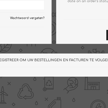
date on an order's statu
Wachtwoord vergeten?
Clage
Tabel inch-mm
CV
doorstroomverwarmers
Bronzen fittingen
Industrie
Collectorkoppelingen
doorstroomverwarmers
Messing fittingen
Voorrangsschakelaars
Messing
EGISTREER OM UW BESTELLINGEN EN FACTUREN TE VOLGE
AEG
knelkoppelingen
Bosch
Pomp koppelingen
Stiebel Eltron
Soldeer koppelingen
WIJAS
Solar buis
Solar koppelingen
Solar fittingen
Bekijk alles