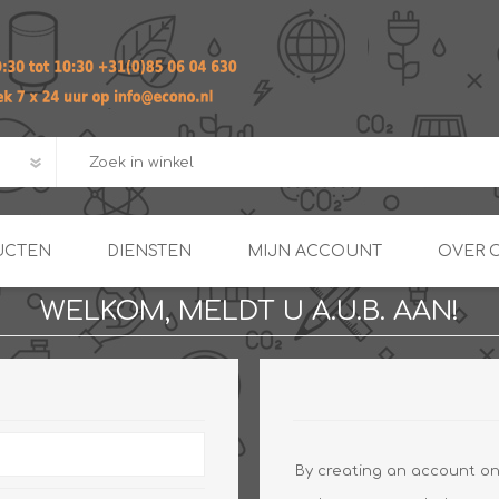
UCTEN
DIENSTEN
MIJN ACCOUNT
OVER 
WELKOM, MELDT U A.U.B. AAN!
ADVIES EN ONTWERP PAKKET
Praktij
van afgero
BUIS EN
DOORSTROOMVERWARME
ENERGIEMANAGER
KOPPELINGEN
SECOND OPINION
By creating an account on 