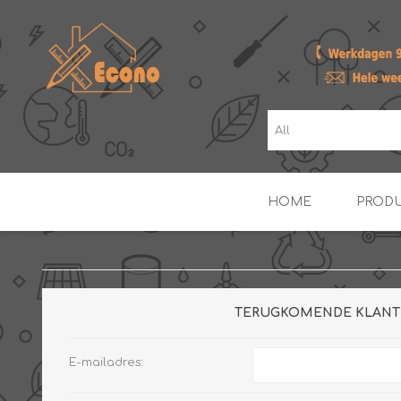
HOME
PROD
ZONNE- & PV-BOILERS
BOILERS
TERUGKOMENDE KLANT
E-mailadres: