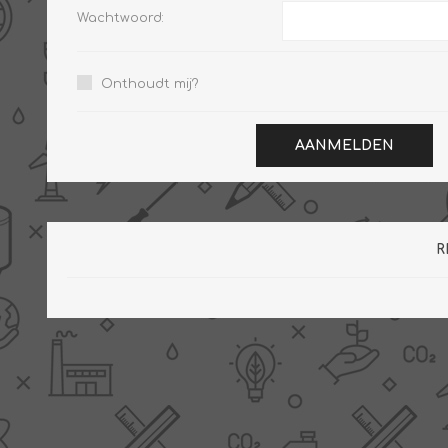
Wachtwoord:
Onthoudt mij?
PV boilers
Selectie boilers
Collectoren
Boiler groepen
AANMELDEN
Zonneboilersetjes
Appendages
Collector montage
Schema's
R
Checklijst - kleine
zonneboiler
Checklijst - zonneboiler
Checklijst - grote
zonneboiler
Wetenswaardigheden
Zonneboiler offerte