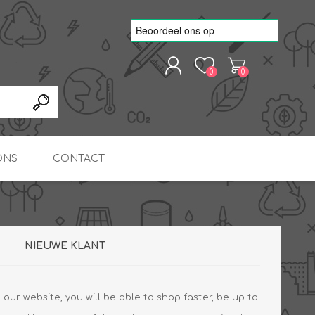
0
0
REGISTREREN
AANMELDEN
ONS
CONTACT
kvoorbeelden
TNO Precisie
nde projecten
onderzoeks doorstromer
RS
METEN & REGELEN
ONDERDELEN
Slim zonnestroom
NIEUWE KLANT
inzetten voor warm water
in bedrijven
our website, you will be able to shop faster, be up to