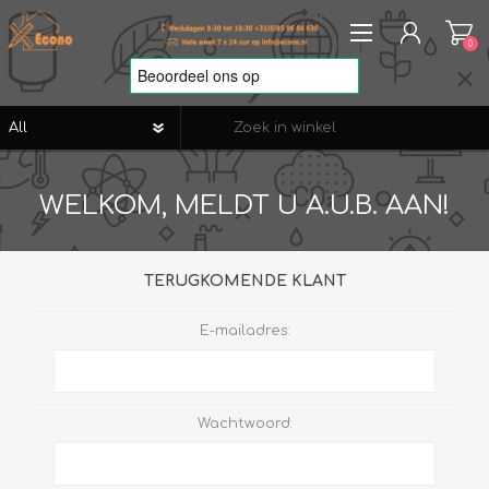
0
REGISTREREN
WELKOM, MELDT U A.U.B. AAN!
AANMELDEN
VERLANGLIJST
0
TERUGKOMENDE KLANT
E-mailadres:
Wachtwoord: