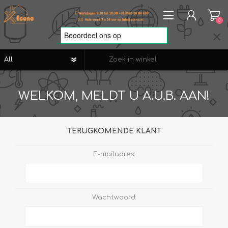
0
REGISTREREN
WELKOM, MELDT U A.U.B. AAN!
AANMELDEN
VERLANGLIJST
0
TERUGKOMENDE KLANT
E-mailadres:
Wachtwoord: