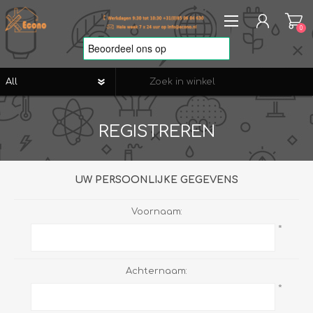
0
REGISTREREN
REGISTREREN
AANMELDEN
VERLANGLIJST
0
UW PERSOONLIJKE GEGEVENS
Voornaam:
*
Achternaam:
*