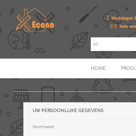
HOME
PROD
ZONNE- & PV-BOILERS
BOILERS
UW PERSOONLIJKE GEGEVENS
Voornaam: