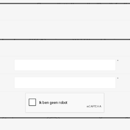
L
BEREKENINGEN
WAT WAARVOOR
*
*
.