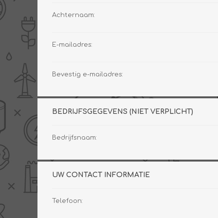
Achternaam:
E-mailadres:
PV boilers
Selectie boilers
Collectoren
Boiler groepen
Bevestig e-mailadres:
Zonneboilersetjes
Appendages
Collector montage
Schema's
BEDRIJFSGEGEVENS (NIET VERPLICHT)
Checklijst - kleine
zonneboiler
Bedrijfsnaam:
Checklijst - zonneboiler
Checklijst - grote
zonneboiler
UW CONTACT INFORMATIE
Wetenswaardigheden
Zonneboiler offerte
Telefoon: