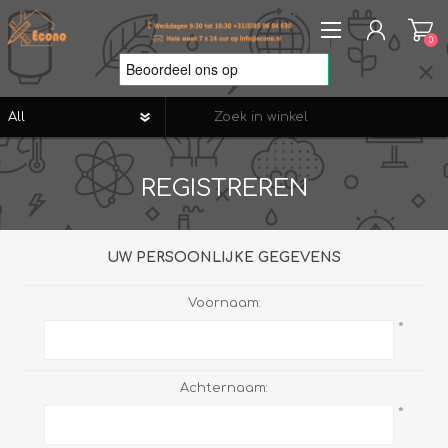
0
REGISTREREN
REGISTREREN
AANMELDEN
VERLANGLIJST
0
UW PERSOONLIJKE GEGEVENS
Voornaam:
*
Achternaam:
*