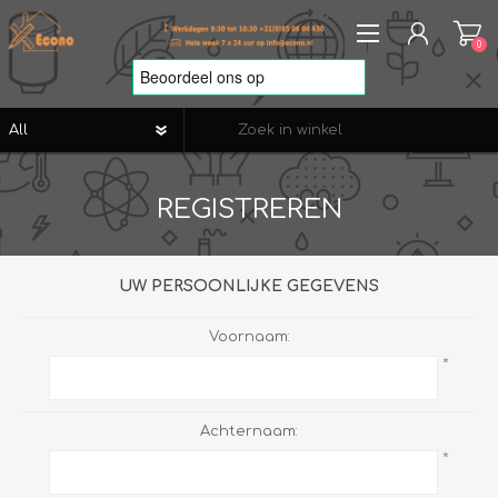
0
REGISTREREN
REGISTREREN
AANMELDEN
VERLANGLIJST
0
UW PERSOONLIJKE GEGEVENS
Voornaam:
*
Achternaam:
*