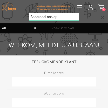
0
REGISTREREN
WELKOM, MELDT U A.U.B. AAN!
AANMELDEN
VERLANGLIJST
0
TERUGKOMENDE KLANT
E-mailadres:
Wachtwoord: