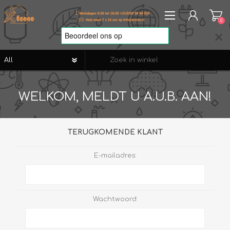
0
REGISTREREN
WELKOM, MELDT U A.U.B. AAN!
AANMELDEN
VERLANGLIJST
0
TERUGKOMENDE KLANT
E-mailadres:
Wachtwoord: