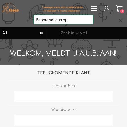
0
REGISTREREN
WELKOM, MELDT U A.U.B. AAN!
AANMELDEN
VERLANGLIJST
0
TERUGKOMENDE KLANT
E-mailadres:
Wachtwoord: